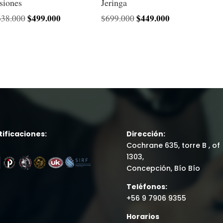
siones
Jeringa
El
$
499.000
El
El
$
449.000
El
638.000
$
699.000
precio
precio
precio
precio
original
actual
original
actual
era:
es:
era:
es:
$638.000.
$499.000.
$699.000.
$449.000.
tificaciones:
Dirección:
Cochrane 635, torre B , of
1303,
Concepción, Bío Bío
Teléfonos:
+56 9 7906 9355
Horarios