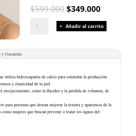
El
El
$
599.000
$
349.000
precio
precio
original
actual
Hydroxyfill
Añadir al carrito
era:
es:
1
$599.000.
$349.000
sesión
1
jeringa
 y Garantía
cantidad
e utiliza hidroxiapatita de calcio para estimular la producción
rmeza y elasticidad de la piel.
del envejecimiento, como la flacidez y la pérdida de volumen, de
to para personas que desean mejorar la textura y apariencia de la
s como mujeres que buscan prevenir o tratar los signos del