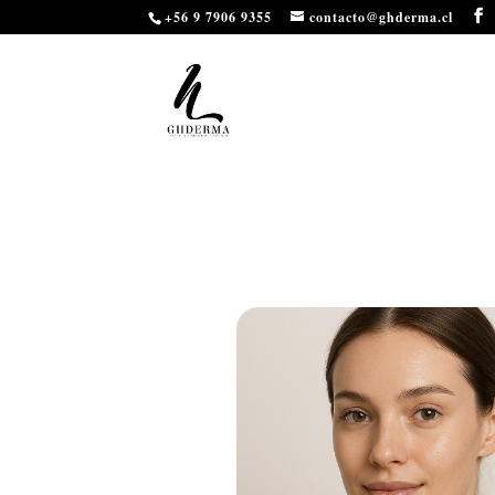
3
10 ​ 11
+56 9 7906 9355
contacto@ghderma.cl