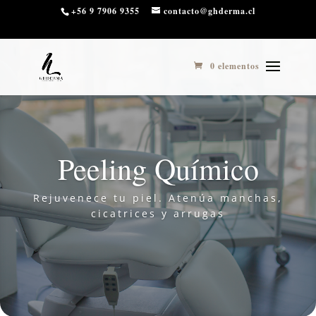
3
10 ​ 11
+56 9 7906 9355
contacto@ghderma.cl
0 elementos
Peeling Químico
Rejuvenece tu piel. Atenúa manchas,
cicatrices y arrugas