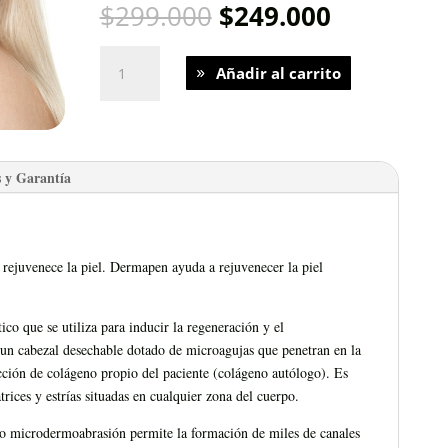
El
El
$
299.000
$
249.000
precio
precio
original
actual
Dermapen
Añadir al carrito
era:
es:
Facial
$299.000.
$249.000
premium
3
sesiones
cantidad
 y Garantía
 rejuvenece la piel. Dermapen ayuda a rejuvenecer la piel
co que se utiliza para inducir la regeneración y el
a un cabezal desechable dotado de microagujas que penetran en la
ción de colágeno propio del paciente (colágeno autólogo). Es
trices y estrías situadas en cualquier zona del cuerpo.
 microdermoabrasión permite la formación de miles de canales