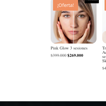
¡Oferta!
Pink Glow 3 sesiones
Tr
Ac
El
$
269.000
El
$
399.000
s
Sk
precio
precio
$
original
actual
era:
es:
$399.000.
$269.000.