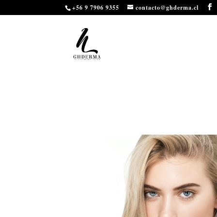
3
10 ​ 11
+56 9 7906 9355
contacto@ghderma.cl