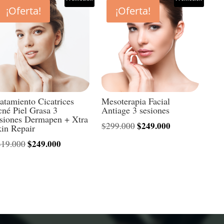
¡Oferta!
¡Oferta!
atamiento Cicatrices
Mesoterapia Facial
né Piel Grasa 3
Antiage 3 sesiones
esiones Dermapen + Xtra
El
$
249.000
El
$
299.000
in Repair
precio
precio
El
$
249.000
El
419.000
original
actual
precio
precio
era:
es:
original
actual
$299.000.
$249.000.
era:
es:
$419.000.
$249.000.