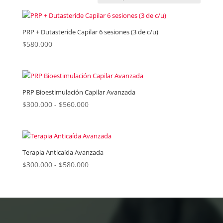
PRP + Dutasteride Capilar 6 sesiones (3 de c/u)
$
580.000
PRP Bioestimulación Capilar Avanzada
Rango
$
300.000
-
$
560.000
de
precios:
desde
$300.000
Terapia Anticaída Avanzada
hasta
Rango
$
300.000
-
$
580.000
$560.000
de
precios:
desde
$300.000
hasta