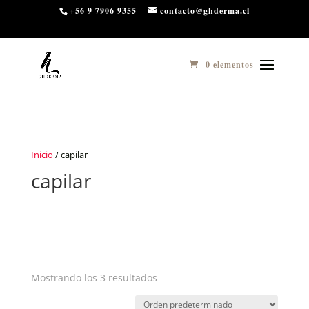
3
10 ​ 11
+56 9 7906 9355
contacto@ghderma.cl
0 elementos
Inicio
/ capilar
capilar
Mostrando los 3 resultados